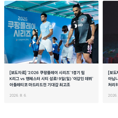
[보도자료] ‘2026 쿠팡플레이 시리즈’ 1경기 팀
[보도
K리그 vs 맨체스터 시티 성료! 9일(일) ‘이강인 데뷔’
아닙니
아틀레티코 마드리드전 기대감 최고조
처리하
연쇄 
2026. 8. 6.
2026. 