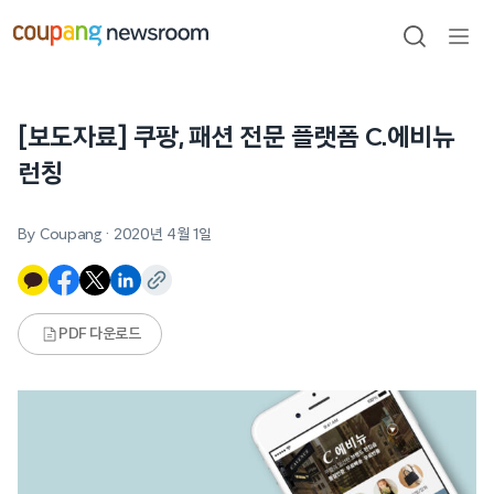
본문으로
건너뛰기
검색
메뉴
열기
[보도자료] 쿠팡, 패션 전문 플랫폼 C.에비뉴
런칭
By Coupang
·
2020년 4월 1일
PDF 다운로드