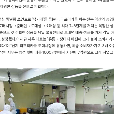
지도가 높아지면서 동남아 수출길도 최근 열렸다”고 했다. 올해엔 3억원을 
 저렴한 상품을 선보일 계획이다.
 차별화 포인트로 ‘직거래’를 꼽는다. 파프리카를 파는 전북 익산의 농업회
엔 도매시장→중매인→도매상→소매상 등 최대 7~8단계를 거치는 복잡한 상
직송으로 갓 수확한 상품을 당일 물류센터로 보내면 배송 캠프를 거쳐 익일 
성장했다. 이재규 지우 대표는 “유통 과정마다 마진이 크게 붙어 소비자가
다”며 “산지 파프리카를 도매시장에 유통하면, 최종 소비자가가 2~3배 이
작한 지우는 입점 첫해 매출 1000만원에서 지난해 7억원으로 크게 뛰었고