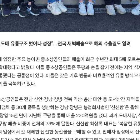
 도매 유통구조 벗어나 성장”…전국 새벽배송으로 해외 수출길도 열려
에 입점한 주요 농어촌 중소상공인들의 매출이 최근 수년간 최대 5배 오르는
확대했다고 밝혔다. 이들 중소상공인들은 쿠팡과 손을 잡기 전에는 지역 식
통했다는 공통점이 있다. 이들은 잦은 기후 변동과 비효율적인 유통 방식으
기를 극복하고 있다.
상공인들은 전남 신안·경남 창녕·전북 익산·충남 태안 등 도서산간 지역을
시금치 등 30개 품목을 생산하는 경남 창녕군 농업회사법인 ‘신신팜’은 올해
창업 15년 만에 지난해 쿠팡을 통해 매출 220억원을 냈다. 과거 도매시장,
쿠팡 매출 비중이 전체의 73%에 달한다. 신신팜 최상록 대표는 “복잡한 
 입장에서 갓 재배한 신선한 농산물을 구매할 수 있고, 판매자 입장에서 전