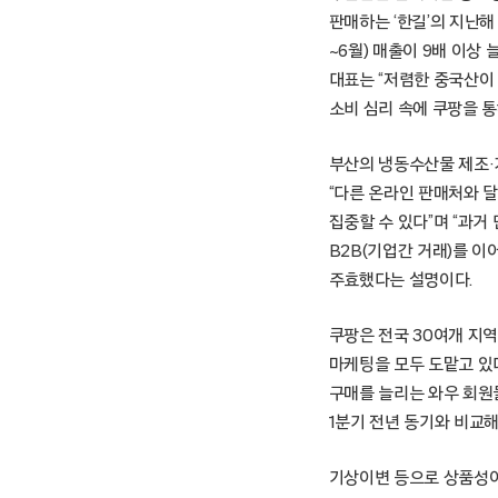
판매하는 ‘한길’의 지난해
~6월) 매출이 9배 이상
대표는 “저렴한 중국산이
소비 심리 속에 쿠팡을 통
부산의 냉동수산물 제조·
“다른 온라인 판매처와 
집중할 수 있다”며 “과거
B2B(기업간 거래)를 이
주효했다는 설명이다.
쿠팡은 전국 30여개 지역
마케팅을 모두 도맡고 있다
구매를 늘리는 와우 회원
1분기 전년 동기와 비교해
기상이변 등으로 상품성이