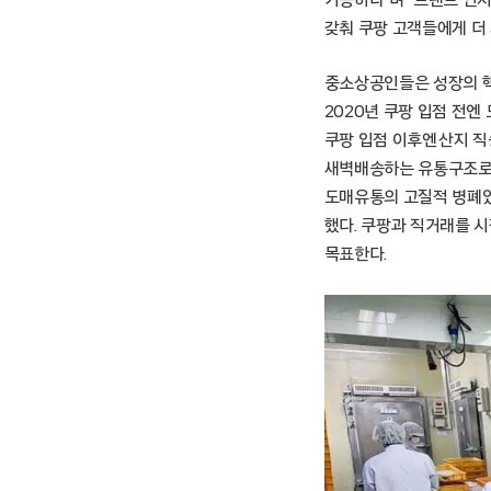
가능하다”며 “브랜드 인
갖춰 쿠팡 고객들에게 더
중소상공인들은 성장의 핵심
2020년 쿠팡 입점 전
쿠팡 입점 이후엔 산지 
새벽배송하는 유통구조로 
도매유통의 고질적 병폐였
했다. 쿠팡과 직거래를 시
목표한다.