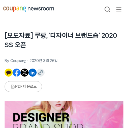
본문으로
건너뛰기
검색
메뉴
열기
[보도자료] 쿠팡, ‘디자이너 브랜드숍’ 2020
SS 오픈
By Coupang
·
2020년 3월 26일
PDF 다운로드