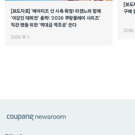
[보도
[보도자료] ‘에이티즈 산 시축 확정! 리센느와 함께
구매 
‘이강인 데뷔전’ 출격! ‘2026 쿠팡플레이 시리즈’
직관 팬들 위한 ‘역대급 역조공’ 쏜다
2026. 
2026. 8. 7.
쿠팡