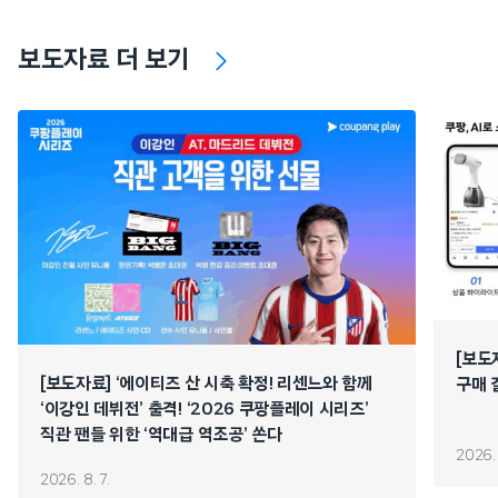
보도자료 더 보기
[보도
[보도자료] ‘에이티즈 산 시축 확정! 리센느와 함께
구매 
‘이강인 데뷔전’ 출격! ‘2026 쿠팡플레이 시리즈’
직관 팬들 위한 ‘역대급 역조공’ 쏜다
2026. 
2026. 8. 7.