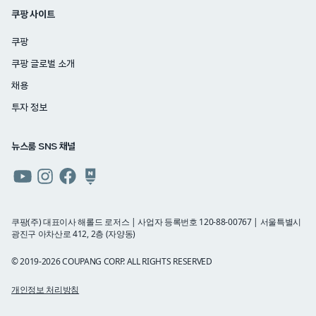
쿠팡 사이트
쿠팡
쿠팡 글로벌 소개
채용
투자 정보
뉴스룸 SNS 채널
쿠팡
쿠팡
쿠팡
쿠팡
뉴스룸
뉴스룸
뉴스룸
뉴스룸
유튜브
인스타그램
페이스북
네이버
쿠팡(주) 대표이사 해롤드 로저스 | 사업자 등록번호 120-88-00767 | 서울특별시
광진구 아차산로 412, 2층 (자양동)
블로그
© 2019-2026 COUPANG CORP. ALL RIGHTS RESERVED
개인정보 처리방침