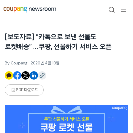
본문으로
건너뛰기
검색
메뉴
열기
[보도자료] “카톡으로 보낸 선물도
로켓배송”…쿠팡, 선물하기 서비스 오픈
By Coupang
·
2020년 4월 10일
PDF 다운로드