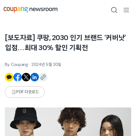
본문으로
건너뛰기
검색
메뉴
열기
[보도자료] 쿠팡, 2030 인기 브랜드 ‘커버낫’
입점…최대 30% 할인 기획전
By Coupang
·
2024년 5월 30일
PDF 다운로드