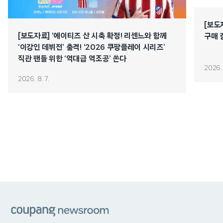
[보도
[보도자료] ‘에이티즈 산 시축 확정! 리센느와 함께
구매 
‘이강인 데뷔전’ 출격! ‘2026 쿠팡플레이 시리즈’
직관 팬들 위한 ‘역대급 역조공’ 쏜다
2026. 
2026. 8. 7.
쿠팡