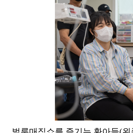
벌룬매직쇼를 즐기는 환아들(왼