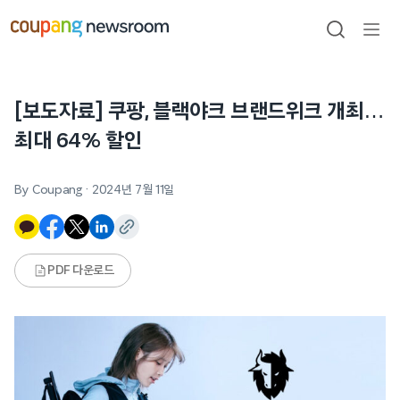
본문으로
건너뛰기
검색
메뉴
열기
[보도자료] 쿠팡, 블랙야크 브랜드위크 개최…
최대 64% 할인
By Coupang
·
2024년 7월 11일
PDF 다운로드