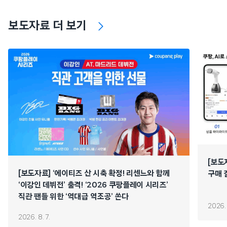
보도자료 더 보기
[보도
[보도자료] ‘에이티즈 산 시축 확정! 리센느와 함께
구매 
‘이강인 데뷔전’ 출격! ‘2026 쿠팡플레이 시리즈’
직관 팬들 위한 ‘역대급 역조공’ 쏜다
2026. 
2026. 8. 7.