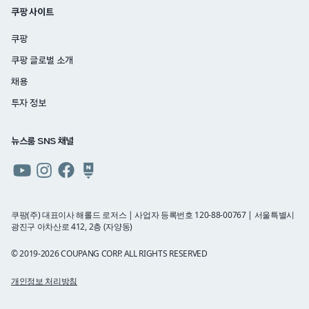
쿠팡 사이트
쿠팡
쿠팡 글로벌 소개
채용
투자 정보
뉴스룸 SNS 채널
쿠팡
쿠팡
쿠팡
쿠팡
뉴스룸
뉴스룸
뉴스룸
뉴스룸
유튜브
인스타그램
페이스북
네이버
쿠팡(주) 대표이사 해롤드 로저스 | 사업자 등록번호 120-88-00767 | 서울특별시
광진구 아차산로 412, 2층 (자양동)
블로그
© 2019-2026 COUPANG CORP. ALL RIGHTS RESERVED
개인정보 처리방침