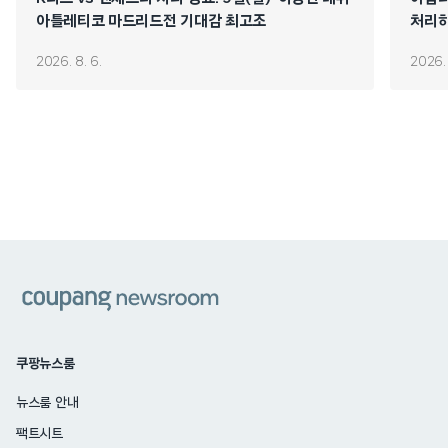
아틀레티코 마드리드전 기대감 최고조
처리하
연쇄 
2026. 8. 6.
2026. 
쿠팡
쿠팡뉴스룸
뉴스룸 안내
팩트시트