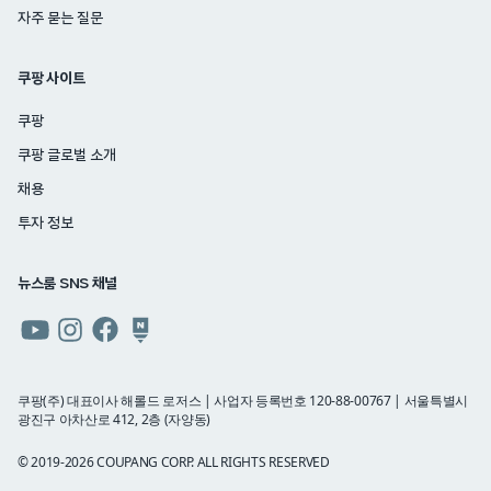
자주 묻는 질문
쿠팡 사이트
쿠팡
쿠팡 글로벌 소개
채용
투자 정보
뉴스룸 SNS 채널
쿠팡
쿠팡
쿠팡
쿠팡
뉴스룸
뉴스룸
뉴스룸
뉴스룸
유튜브
인스타그램
페이스북
네이버
쿠팡(주) 대표이사 해롤드 로저스 | 사업자 등록번호 120-88-00767 | 서울특별시
광진구 아차산로 412, 2층 (자양동)
블로그
© 2019-2026 COUPANG CORP. ALL RIGHTS RESERVED