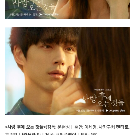
<사랑 후에 오는 것들>
(감독: 문현성ㅣ출연: 이세영, 사카구치 켄타로,
홍종현, 나카무라 안ㅣ제공: 쿠팡플레이ㅣ제작: (주)