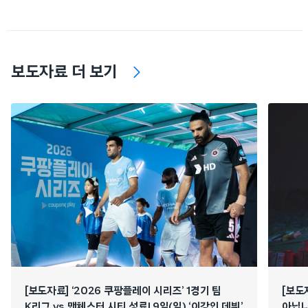
보도자료 더 보기
[보도자료] ‘2026 쿠팡플레이 시리즈’ 1경기 팀
[보도
K리그 vs 맨체스터 시티 성료! 9일(일) ‘이강인 데뷔’
아닙니