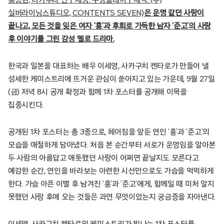
실버라이닝스튜디오, CONTENTS SEVEN)
은 운명 같던 사랑이
끝나고, 모든 것을 잊은 여자 ‘홍’과 후회로 가득한 남자 ‘준고’의 사랑
후 이야기를 그린 감성 멜로 드라마.
한국과 일본을 대표하는 배우 이세영, 사카구치 켄타로가 만들어 낼
섬세한 케미스트리에 뜨거운 관심이 쏟아지고 있는 가운데, 9월 27일
(금) 저녁 8시 공개 확정과 함께 1차 포스터를 공개해 이목을
집중시킨다.
공개된 1차 포스터는 총 3종으로, 헤어짐을 앞둔 연인 ‘홍’과 ‘준고’의
모습을 애절하게 담아냈다. 처음 본 순간부터 서로가 운명임을 알아본
두 사람의 아름답고 애틋했던 사랑이 어쩌면 끝날지도 모른다고
예감한 순간, 연인을 바라보는 아련한 시선만으로도 가슴을 먹먹하게
한다. 가슴 아픈 이별 후 남겨진 ‘홍’과 ‘준고’에게, 함께일 때 미처 알지
못했던 사랑 후에 오는 것들은 과연 무엇이었는지 궁금증을 자아낸다.
이세영, 사카구치 켄타로의 케미스트리가 빛나는 1차 포스터를