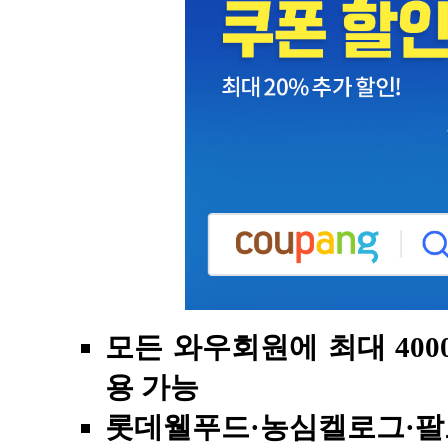
모든 와우회원에 최대 400
용 가능
롯데웰푸드·농심켈로그·팔도