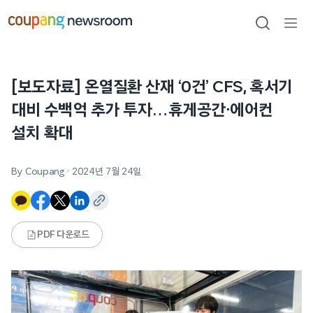
본문으로
건너뛰기
검색
메뉴
열기
[보도자료] 온열질환 산재 ‘0건’ CFS, 혹서기
대비 수백억 추가 투자…휴게공간·에어컨
설치 확대
By Coupang
·
2024년 7월 24일
PDF 다운로드