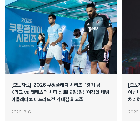
[보도자료] ‘2026 쿠팡플레이 시리즈’ 1경기 팀
[보도
K리그 vs 맨체스터 시티 성료! 9일(일) ‘이강인 데뷔’
아닙니
아틀레티코 마드리드전 기대감 최고조
처리하
연쇄 
2026. 8. 6.
2026. 