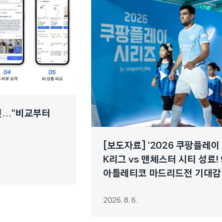
개선…“비교부터
[보도자료] ‘2026 쿠팡플레이
K리그 vs 맨체스터 시티 성료! 
아틀레티코 마드리드전 기대감
2026. 8. 6.