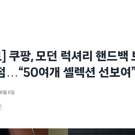
] 쿠팡, 모던 럭셔리 핸드백
입점…“50여개 셀렉션 선보여
 8월 6일