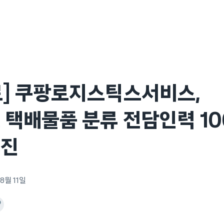
료] 쿠팡로지스틱스서비스,
 택배물품 분류 전담인력 1
추진
8월 11일