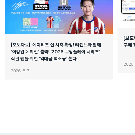
[보도
[보도자료] ‘에이티즈 산 시축 확정! 리센느와 함께
구매 
‘이강인 데뷔전’ 출격! ‘2026 쿠팡플레이 시리즈’
직관 팬들 위한 ‘역대급 역조공’ 쏜다
2026. 
2026. 8. 7.