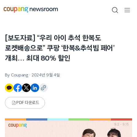
본문으로
건너뛰기
검색
메뉴
열기
[보도자료] “우리 아이 추석 한복도
로켓배송으로” 쿠팡 ‘한복&추석빔 페어’
개최… 최대 80% 할인
By Coupang
·
2024년 9월 4일
PDF 다운로드