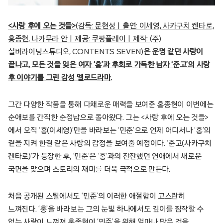
<사랑 후에 오는 것들>
(감독: 문현성ㅣ출연: 이세영, 사카구치 켄타로,
홍종현, 나카무라 안ㅣ제공: 쿠팡플레이ㅣ제작: (주)
실버라이닝스튜디오, CONTENTS SEVEN)
은 운명 같던 사랑이
끝나고, 모든 것을 잊은 여자 ‘홍’과 후회로 가득한 남자 ‘준고’의 사랑
후 이야기를 그린 감성 멜로드라마.
그간 다양한 작품을 통해 다채로운 매력을 보여준 홍종현이 이번에는
순애보를 간직한 순정남으로 돌아왔다. 그는 <사랑 후에 오는 것들>
에서 오직 ‘홍(이세영)’만을 바라보는 ‘민준’으로 언제 어디서나 ‘홍’의
곁을 지켜 한결 같은 사랑의 감정을 보여줄 예정이다. ‘준고(사카구치
켄타로)’가 등장한 후, ‘민준’은 ‘홍’과의 잔잔했던 연애에서 새로운
국면을 맞으며 스토리의 재미를 더욱 극적으로 만든다.
처음 공개된 스틸에서도 ‘민준’의 이러한 애절함이 고스란히
느껴진다. ‘홍’을 바라보는 그의 눈빛 하나에서도 깊이를 짐작할 수
없는 사랑이 느껴져 홍종현이 ‘민준’을 위해 얼마나 많은 것을