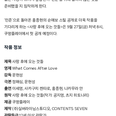
준비했을 지 짐작하게 한다.
‘민준’으로 돌아온 홍종현의 순애보 스틸 공개로 더욱 작품을
기다리게 하는 <사랑 후에 오는 것들>은 9월 27일(금) 저녁 8시,
쿠팡플레이에서 첫 공개 예정이다.
작품 정보
제목
사랑 후에 오는 것들
영제
What Comes After Love
감독
문현성
극본
정해심, 문현성
출연
이세영, 사카구치 켄타로, 홍종현, 나카무라 안
원작
사랑 후에 오는 것들(작가: 공지영, 츠지 히토나리)
제공
쿠팡플레이
제작
(주)실버라이닝스튜디오, CONTENTS SEVEN
관람등급
12세 이상 관람가