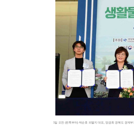
5일 오전 (왼쪽부터) 박순호 피엘지 대표, 양금희 경북도 경