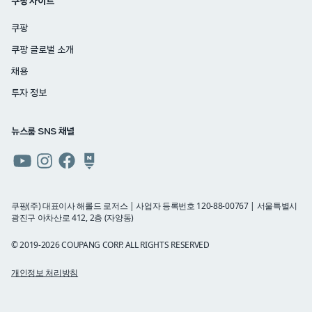
쿠팡 사이트
쿠팡
쿠팡 글로벌 소개
채용
투자 정보
뉴스룸 SNS 채널
쿠팡
쿠팡
쿠팡
쿠팡
뉴스룸
뉴스룸
뉴스룸
뉴스룸
유튜브
인스타그램
페이스북
네이버
쿠팡(주) 대표이사 해롤드 로저스 | 사업자 등록번호 120-88-00767 | 서울특별시
광진구 아차산로 412, 2층 (자양동)
블로그
© 2019-2026 COUPANG CORP. ALL RIGHTS RESERVED
개인정보 처리방침