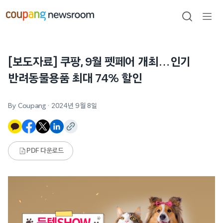
본문으로
건너뛰기
검색
메뉴
열기
[보도자료] 쿠팡, 9월 펫페어 개최…인기
반려동물용품 최대 74% 할인
By Coupang
·
2024년 9월 8일
PDF 다운로드