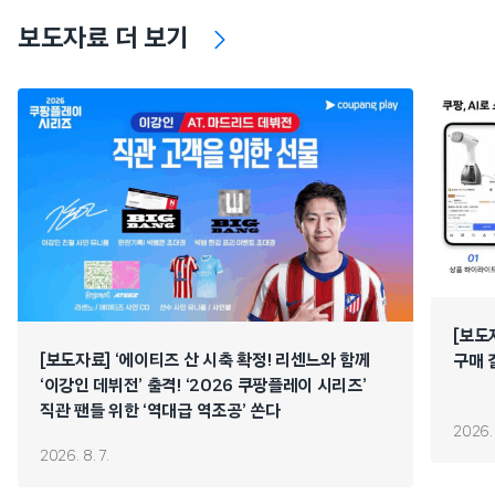
보도자료 더 보기
[보도
[보도자료] ‘에이티즈 산 시축 확정! 리센느와 함께
구매 
‘이강인 데뷔전’ 출격! ‘2026 쿠팡플레이 시리즈’
직관 팬들 위한 ‘역대급 역조공’ 쏜다
2026. 
2026. 8. 7.