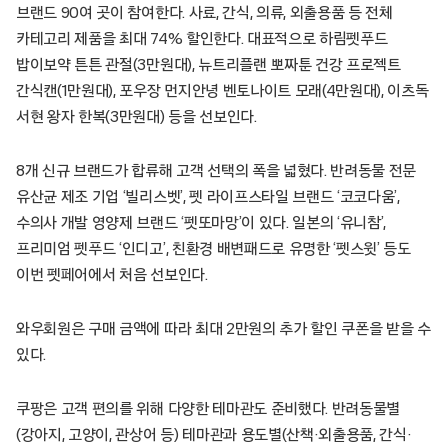
브랜드 90여 곳이 참여한다. 사료, 간식, 의류, 외출용품 등 전체
카테고리 제품을 최대 74% 할인한다. 대표적으로 하림펫푸드
밥이보약 튼튼 관절(3만원대), 뉴트리플랜 뽀짜툰 건강 프로젝트
간식캔(1만원대), 포우장 먼지안녕 벤토나이트 모래(4만원대), 이츠독
서현 왕자 한복(3만원대) 등을 선보인다.
8개 신규 브랜드가 합류해 고객 선택의 폭을 넓혔다. 반려동물 전문
유산균 제조 기업 ‘빌리스벳’, 펫 라이프스타일 브랜드 ‘코코다움’,
수의사 개발 영양제 브랜드 ‘펫또마망’이 있다. 일본의 ‘유니참’,
프리미엄 펫푸드 ‘인디고’, 친환경 배변패드로 유명한 ‘펫스윗’ 등도
이번 펫페어에서 처음 선보인다.
와우회원은 구매 금액에 따라 최대 2만원의 추가 할인 쿠폰을 받을 수
있다.
쿠팡은 고객 편의를 위해 다양한 테마관도 준비했다. 반려동물별
(강아지, 고양이, 관상어 등) 테마관과 용도별(산책·외출용품, 간식·