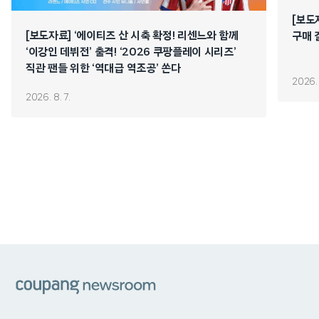
[보도
[보도자료] ‘에이티즈 산 시축 확정! 리센느와 함께
구매 
‘이강인 데뷔전’ 출격! ‘2026 쿠팡플레이 시리즈’
직관 팬들 위한 ‘역대급 역조공’ 쏜다
2026. 
2026. 8. 7.
쿠팡