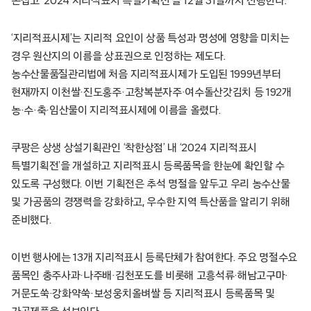
손잡고 ‘2024 지리적표시 특별기획전’을 12월 31일까지 진행한다.
‘지리적표시제’는 지리적 요인이 상품 특성과 명성에 영향을 미치는
경우 원산지의 이름을 상표권으로 인정하는 제도다.
농수산물품질관리법에 처음 지리적표시제가 도입된 1999년부터
현재까지 이천쌀·진도홍주·고창복분자주·여수돌산갓김치 등 192개
농·수·축·임산물이 지리적표시제에 이름을 올렸다.
쿠팡은 상생 상설기획관인 ‘착한상점’ 내 ‘2024 지리적표시
특별기획전’을 개설하고 지리적표시 등록품목을 한눈에 확인할 수
있도록 구성했다. 이번 기획전은 추석 명절을 앞두고 우리 농수산물
및 가공품의 경쟁력을 강화하고, 우수한 지역 특산품을 알리기 위해
준비했다.
이번 행사에는 13개 지리적표시 등록단체가 참여한다. 주요 명절수요
품목인 충주사과·나주배·김천포도를 비롯해 고흥석류·해남고구마·
거문도쑥·강화약쑥·보성웅치올벼쌀 등 지리적표시 등록품목 및