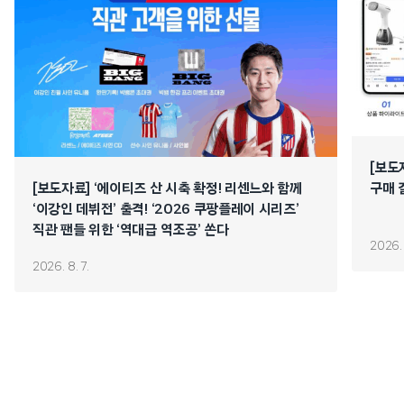
[보도
[보도자료] ‘에이티즈 산 시축 확정! 리센느와 함께
구매 
‘이강인 데뷔전’ 출격! ‘2026 쿠팡플레이 시리즈’
직관 팬들 위한 ‘역대급 역조공’ 쏜다
2026. 
2026. 8. 7.