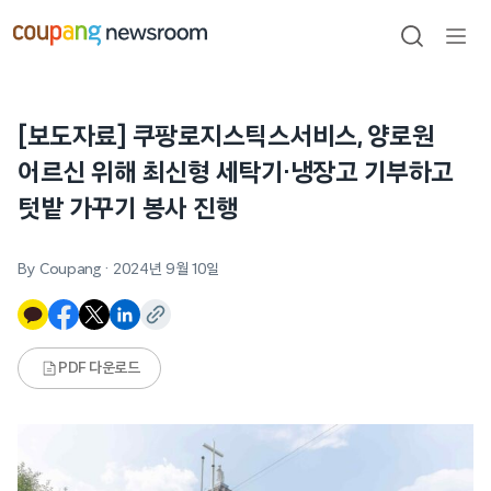
본문으로
건너뛰기
검색
메뉴
열기
[보도자료] 쿠팡로지스틱스서비스, 양로원
어르신 위해 최신형 세탁기·냉장고 기부하고
텃밭 가꾸기 봉사 진행
By Coupang
·
2024년 9월 10일
PDF 다운로드