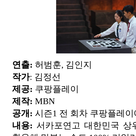
연출:
허범훈, 김인지
작가
: 김정선
제공:
쿠팡플레이
제작:
MBN
공개:
시즌1 전 회차 쿠팡플레이에
내용:
서카포연고 대한민국 상위