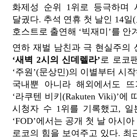
화제성 순위 1위로 등극하며 
달궜다. 추석 연휴 첫 날인 14일
호스트로 출연해 ‘빅재미’를 안
연하 재벌 남친과 극 현실주의
‘새벽 2시의 신데렐라’
로 로코팬
‘주원’(문상민)의 이별부터 시
국내뿐 아니라 해외에서도 뜨거
‘라쿠텐 비키(Rakuten Viki)
시청자 수 1위를 기록했고, 일
‘FOD’에서는 공개 첫 날 아시아
로코의 힘을 보여주고 있다. 최근