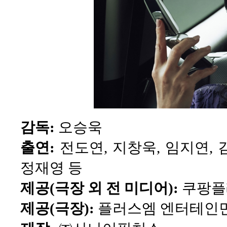
감독:
오승욱
출연:
전도연, 지창욱, 임지연, 
정재영 등
제공(극장 외 전 미디어):
쿠팡플
제공(극장):
플러스엠 엔터테인