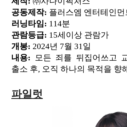
제작:
㈜사나이픽처스
공동제작:
플러스엠 엔터테인먼
러닝타임:
114분
관람등급:
15세이상 관람가
개봉:
2024년 7월 31일
내용:
모든 죄를 뒤집어쓰고 교
출소 후, 오직 하나의 목적을 
파일럿