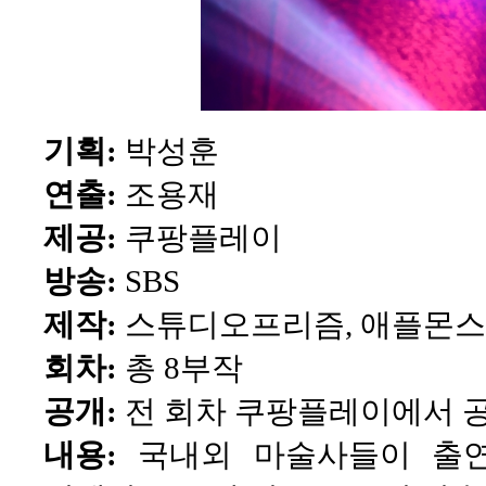
기획:
박성훈
연출:
조용재
제공:
쿠팡플레이
방송:
SBS
제작:
스튜디오프리즘, 애플몬
회차:
총 8부작
공개:
전 회차 쿠팡플레이에서 
내용:
국내외 마술사들이 출