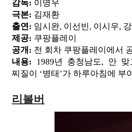
감독:
이명우
극본:
김재환
출연:
임시완, 이선빈, 이시우, 
제공:
쿠팡플레이
공개:
전 회차 쿠팡플레이에서 
내용:
1989년 충청남도, 안
찌질이 ‘병태’가 하루아침에 부
리볼버