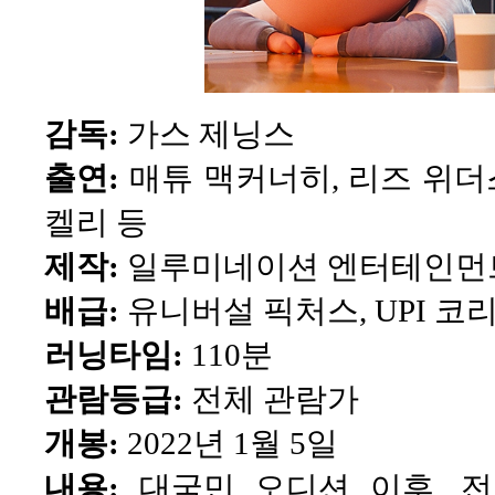
감독:
가스 제닝스
출연:
매튜 맥커너히, 리즈 위더
켈리 등
제작:
일루미네이션 엔터테인먼
배급:
유니버설 픽처스, UPI 코
러닝타임:
110분
관람등급:
전체 관람가
개봉:
2022년 1월 5일
내용:
대국민 오디션 이후, 