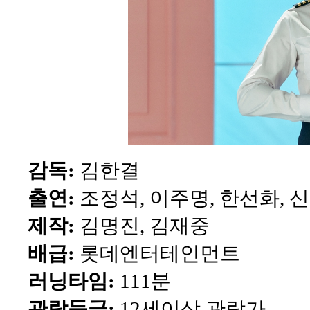
감독:
김한결
출연:
조정석, 이주명, 한선화, 
제작:
김명진, 김재중
배급:
롯데엔터테인먼트
러닝타임:
111분
관람등급:
12세이상 관람가