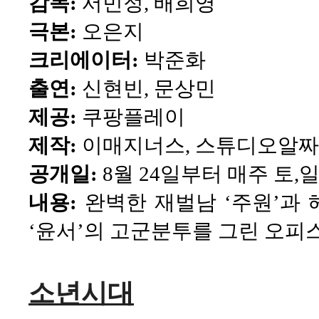
감독:
서민정, 배희영
극본:
오은지
크리에이터:
박준화
출연:
신현빈, 문상민
제공:
쿠팡플레이
제작:
이매지너스, 스튜디오알짜
공개일:
8월 24일부터 매주 토,일
내용:
완벽한 재벌남 ‘주원’과
‘윤서’의 고군분투를 그린 오피
소년시대