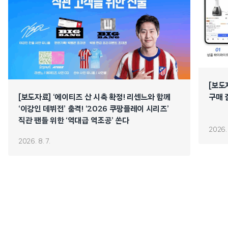
[보도
[보도자료] ‘에이티즈 산 시축 확정! 리센느와 함께
구매 
‘이강인 데뷔전’ 출격! ‘2026 쿠팡플레이 시리즈’
직관 팬들 위한 ‘역대급 역조공’ 쏜다
2026. 
2026. 8. 7.