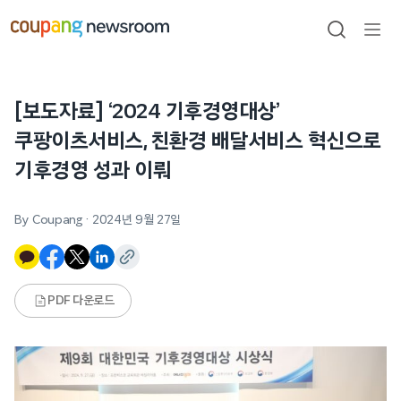
본문으로
건너뛰기
검색
메뉴
열기
[보도자료] ‘2024 기후경영대상’
쿠팡이츠서비스, 친환경 배달서비스 혁신으로
기후경영 성과 이뤄
By Coupang
·
2024년 9월 27일
PDF 다운로드