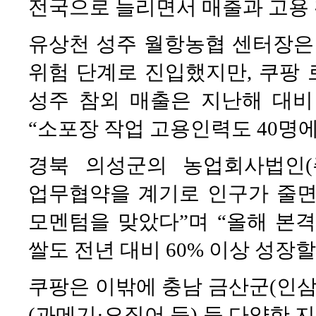
전국으로 늘리면서 매출과 고용 
유상천 성주 월항농협 센터장은
위험 단계로 진입했지만, 쿠팡
성주 참외 매출은 지난해 대비 
“소포장 작업 고용인력도 40명에서
경북 의성군의 농업회사법인(
업무협약을 계기로 인구가 줄면
모멘텀을 맞았다”며 “올해 본
쌀도 전년 대비 60% 이상 성장
쿠팡은 이밖에 충남 금산군(인삼)
(과메기·오징어 등) 등 다양한