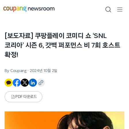
본문으로
건너뛰기
검색
메뉴
열기
[보도자료] 쿠팡플레이 코미디 쇼 ‘SNL
코리아’ 시즌 6, 갓벽 퍼포먼스 비 7회 호스트
확정!
By Coupang
·
2024년 10월 2일
PDF 다운로드