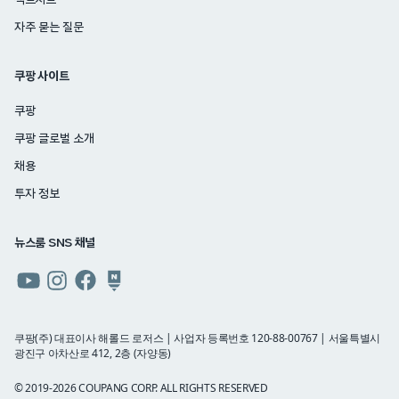
팩트시트
자주 묻는 질문
쿠팡 사이트
쿠팡
쿠팡 글로벌 소개
채용
투자 정보
뉴스룸 SNS 채널
쿠팡
쿠팡
쿠팡
쿠팡
뉴스룸
뉴스룸
뉴스룸
뉴스룸
유튜브
인스타그램
페이스북
네이버
쿠팡(주) 대표이사 해롤드 로저스 | 사업자 등록번호 120-88-00767 | 서울특별시
광진구 아차산로 412, 2층 (자양동)
블로그
© 2019-2026 COUPANG CORP. ALL RIGHTS RESERVED