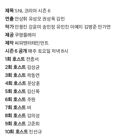
제목
SNL 코리아 시즌 6
연출
안상휘 유성모 권성욱 김민
작가
안용진 강윤미 송민정 유민진 이예지 김병준 안가연
제공
쿠팡플레이
제작
씨피엔터테인먼트
시즌
6 공개
매주 토요일 저녁 8시
1회 호스트
전종서
2회 호스트
김성균
3회 호스트
곽동연
4회 호스트
문상훈
5회 호스트
김신록
6회 호스트
주원
7회 호스트
비
8회 호스트
김의성
9회 호스트
고준희
10회 호스트
진선규