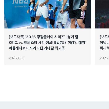
[보도자료] ‘2026 쿠팡플레이 시리즈’ 1경기 팀
[보도
K리그 vs 맨체스터 시티 성료! 9일(일) ‘이강인 데뷔’
아닙니
아틀레티코 마드리드전 기대감 최고조
처리하
연쇄 
2026. 8. 6.
2026. 