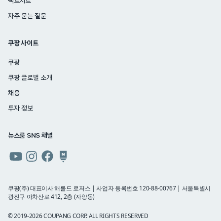
팩트시트
자주 묻는 질문
쿠팡 사이트
쿠팡
쿠팡 글로벌 소개
채용
투자 정보
뉴스룸 SNS 채널
쿠팡
쿠팡
쿠팡
쿠팡
뉴스룸
뉴스룸
뉴스룸
뉴스룸
유튜브
인스타그램
페이스북
네이버
쿠팡(주) 대표이사 해롤드 로저스 | 사업자 등록번호 120-88-00767 | 서울특별시
광진구 아차산로 412, 2층 (자양동)
블로그
© 2019-2026 COUPANG CORP. ALL RIGHTS RESERVED