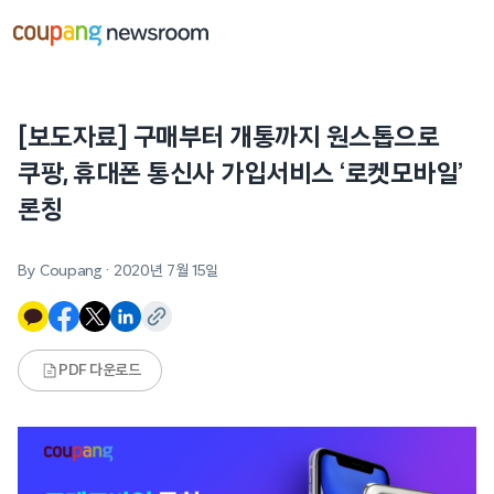
본문으로
건너뛰기
[보도자료] 구매부터 개통까지 원스톱으로
쿠팡, 휴대폰 통신사 가입서비스 ‘로켓모바일’
론칭
By Coupang
·
2020년 7월 15일
PDF 다운로드