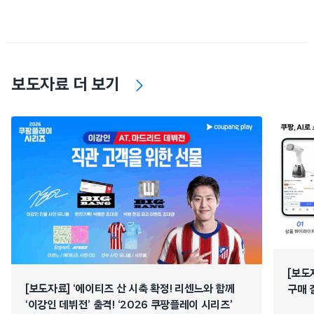
보도자료 더 보기
[보도
[보도자료] ‘에이티즈 산 시축 확정! 리센느와 함께
구매 
‘이강인 데뷔전’ 출격! ‘2026 쿠팡플레이 시리즈’