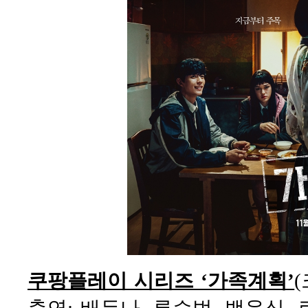
쿠팡플레이 시리즈 ‘가족계획’
(
출연: 배두나, 류승범, 백윤식, 