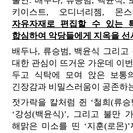
키이스트, 오디너리젬, 몬스
자유자재로 편집할 수 있는 
합심하여 악당들에게 지옥을 선
배두나, 류승범, 백윤식 그리고
대한 관심이 뜨거운 가운데 이번
두고 식탁에 모여 앉은 보통
긴장감과 비밀스러움이 공존하는
젓가락을 칼처럼 쥔 ‘철희(류승
‘강성(백윤식)’, 그리고 불만 
해맑은 미소를 띤 ‘지훈(로몬)