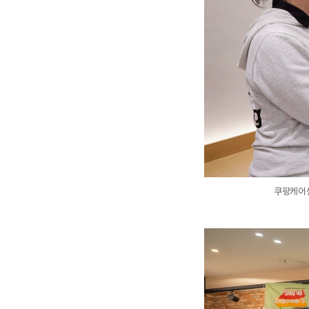
쿠팡케어센