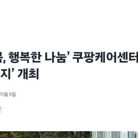
쁨, 행복한 나눔’ 쿠팡케어센터
지’ 개최
11월 5일