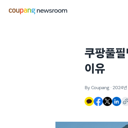
본문으로
건너뛰기
쿠팡풀필
이유
By Coupang
·
2024년 