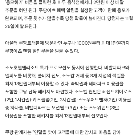
‘응모하기’ 버튼을 클릭한 후 아무 음식점에서나 2만원 이상 배달
주문을 하면 된다. 쿠팡이츠 혜택 알림을 설정한 고객에 한해 응모가
완료되며, 주문 횟수가 많을수록 당첨 확률이 높아진다. 당첨자는 11월
26일에 발표된다.
아울러 쿠팡트래블에 방문하면 누구나 1000원부터 최대 1만원까지
쿠팡이츠 랜덤 할인쿠폰을 받을 수 있다.
소노호텔앤리조트 특가 프로모션도 동시에 진행한다. 비발디파크와
델피노를 비롯해, 쏠비치 진도, 소노캄 거제 등 8개 지점의 객실을
최저 13만원대부터 이용할 수 있다. 숙박권과 테마파크 이용권을
포함한 쿠팡 단독 패키지도 마련했다. 소노벨 천안은 레전드히어로즈
(2인, 1시간권)·키즈클럽(2인, 2시간권)·스노우어드벤처(2인) 이용권
중 하나를, 비발디파크는 오션월드(3인) 또는 스노위랜드(3인)
이용권을 포함한 패키지를 최저 13만원대부터 선보인다.
쿠팡 관계자는 “연말을 맞아 고객들에 대한 감사의 마음을 담아