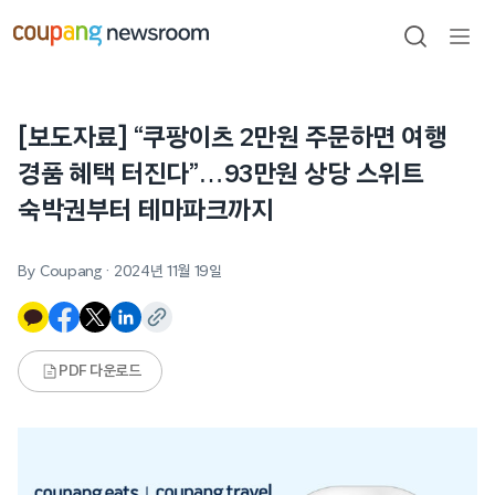
본문으로
건너뛰기
검색
메뉴
열기
[보도자료] “쿠팡이츠 2만원 주문하면 여행
경품 혜택 터진다”…93만원 상당 스위트
숙박권부터 테마파크까지
By Coupang
·
2024년 11월 19일
PDF 다운로드