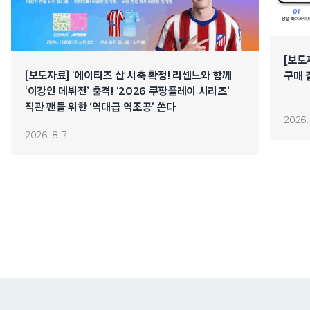
[보도
[보도자료] ‘에이티즈 산 시축 확정! 리센느와 함께
구매 
‘이강인 데뷔전’ 출격! ‘2026 쿠팡플레이 시리즈’
직관 팬들 위한 ‘역대급 역조공’ 쏜다
2026. 
2026. 8. 7.
쿠팡