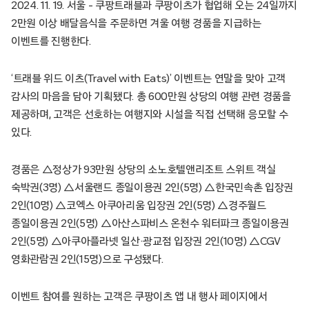
2024. 11. 19. 서울 – 쿠팡트래블과 쿠팡이츠가 협업해 오는 24일까지
2만원 이상 배달음식을 주문하면 겨울 여행 경품을 지급하는
이벤트를 진행한다.
‘트래블 위드 이츠(Travel with Eats)’ 이벤트는 연말을 맞아 고객
감사의 마음을 담아 기획됐다. 총 600만원 상당의 여행 관련 경품을
제공하며, 고객은 선호하는 여행지와 시설을 직접 선택해 응모할 수
있다.
경품은 △정상가 93만원 상당의 소노호텔앤리조트 스위트 객실
숙박권(3명) △서울랜드 종일이용권 2인(5명) △한국민속촌 입장권
2인(10명) △코엑스 아쿠아리움 입장권 2인(5명) △경주월드
종일이용권 2인(5명) △아산스파비스 온천수 워터파크 종일이용권
2인(5명) △아쿠아플라넷 일산·광교점 입장권 2인(10명) △CGV
영화관람권 2인(15명)으로 구성됐다.
이벤트 참여를 원하는 고객은 쿠팡이츠 앱 내 행사 페이지에서