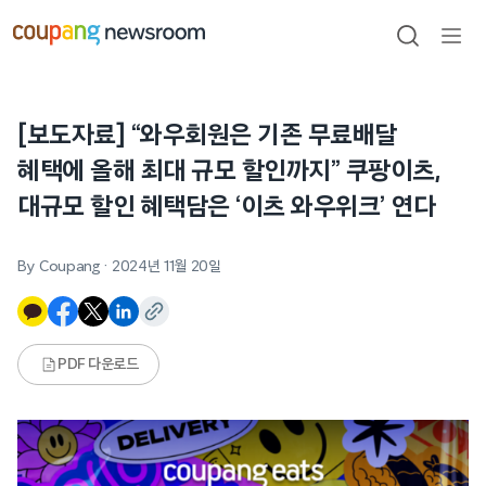
본문으로
건너뛰기
검색
메뉴
열기
[보도자료] “와우회원은 기존 무료배달
혜택에 올해 최대 규모 할인까지” 쿠팡이츠,
대규모 할인 혜택담은 ‘이츠 와우위크’ 연다
By Coupang
·
2024년 11월 20일
PDF 다운로드