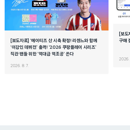
[보도
[보도자료] ‘에이티즈 산 시축 확정! 리센느와 함께
구매 
‘이강인 데뷔전’ 출격! ‘2026 쿠팡플레이 시리즈’
직관 팬들 위한 ‘역대급 역조공’ 쏜다
2026. 
2026. 8. 7.