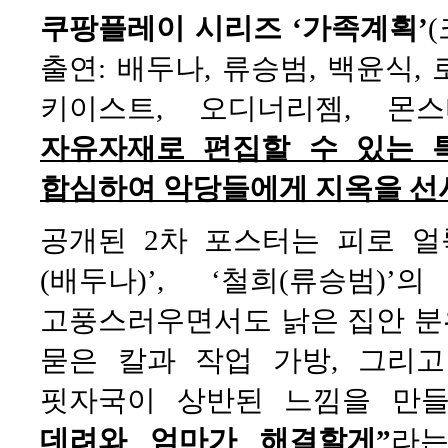
쿠팡플레이 시리즈 ‘가족계획’
(
출연: 배두나, 류승범, 백윤식, 
키이스트, 오디너리젬, 몬스
자유자재로 편집할 수 있는 
합심하여 악당들에게 지옥을 선
공개된 2차 포스터는 피로 얼
(배두나)’, ‘철희(류승범
고풍스러우면서도 낡은 집안 분위
묻은 칼과 작업 가방, 그리고
핏자국이 상반된 느낌을 만
데려와 엄마가 해결할게”
라는