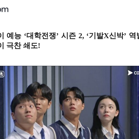
 예능 ‘대학전쟁’ 시즌 2, ‘기발X신박’ 역
이 극찬 쇄도!