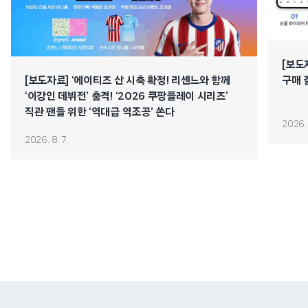
[보도
[보도자료] ‘에이티즈 산 시축 확정! 리센느와 함께
구매 
‘이강인 데뷔전’ 출격! ‘2026 쿠팡플레이 시리즈’
직관 팬들 위한 ‘역대급 역조공’ 쏜다
2026. 
2026. 8. 7.