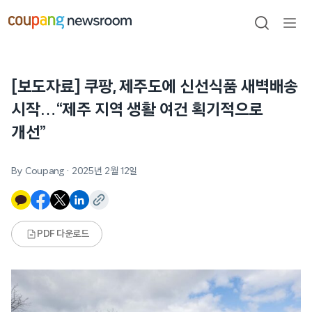
본문으로
건너뛰기
검색
메뉴
열기
[보도자료] 쿠팡, 제주도에 신선식품 새벽배송
시작…“제주 지역 생활 여건 획기적으로
개선”
By Coupang
·
2025년 2월 12일
PDF 다운로드