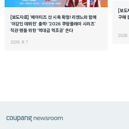
[보도
[보도자료] ‘에이티즈 산 시축 확정! 리센느와 함께
구매 
‘이강인 데뷔전’ 출격! ‘2026 쿠팡플레이 시리즈’
직관 팬들 위한 ‘역대급 역조공’ 쏜다
2026. 
2026. 8. 7.
쿠팡