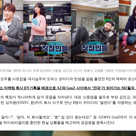
장인들’ 캐릭터 포스터. 좌측 상단부터 신동엽, 김민교, 이수지, 현봉식, 김원훈, 지예은, 차정원(카더가든),
 모두를 사로잡을 극사실주의 오피스 코미디의 탄생을 알릴 출연진 8인의 캐릭터 포스
 마케팅 회사 DY기획을 배경으로 AZ와 GenZ 사이에서 ‘낀대’가 되어가는 MZ들의
 특징이 적나라하게 담겨 웃음을 자아낸다. 대표 신동엽을 필두로 부장 김민교, 과장
턴 심자윤(STAYC 윤)까지 회사 식구로 만난 8명이 저마다의 ‘빌런미’를 자랑하는
지~?’, ‘엄마, 저 퇴사할게요’, ‘엥? 집 갔다 왔는데요?’ 등 AZ부터 GenZ까지
질 하이퍼리얼리즘 충만한 현실 상황들을 예고하며 궁금증을 증폭시킨다.