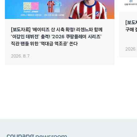
[보도
[보도자료] ‘에이티즈 산 시축 확정! 리센느와 함께
구매 
‘이강인 데뷔전’ 출격! ‘2026 쿠팡플레이 시리즈’
직관 팬들 위한 ‘역대급 역조공’ 쏜다
2026. 
2026. 8. 7.
쿠팡