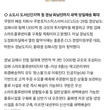
◇ 소도시·도서산간지역 등 경남 최남단까지 새벽·당일배송 확대
쿠팡의 배송 자회사 쿠팡로지스틱스서비스(CLS)는 26일 경상남도·
김해시와 함께 1,930억 원 규모의 투자협약을 체결하고 쿠팡 김해
스마트물류센터를 구축할 계획이라고 밝혔다. 이날 경남도청
도정회의실에서 열린 협약식에는 홍용준 CLS 경영지원부문 대표,
박완수 경남도지사, 홍태용 김해시장 등이 참석했다.
경남 김해시 안동 일대에 연면적 약 3만 7,000평 규모로 조성되는
김해 스마트물류센터(지하 1층~지상 8층)는 재고관리부터
최종배송까지 모두 ‘원스톱’으로 이뤄진다. 인공지능(AI) 기술
기반으로 고객 주문 수요를 예측해 주문량이 많은 상품을 보관하는
물류 시설로 주문 즉시 배송이 가능하다. 쿠팡은 우선
스마트물류센터에 생활필수품 등 일반상품의 새벽배송이 가능한
물류시설을 구축해 올 상반기 내 오픈한다. 올해엔 저온 냉동·냉장
시설을 추가로 구축, 이르면 내년부터 신선식품 새벽배송이