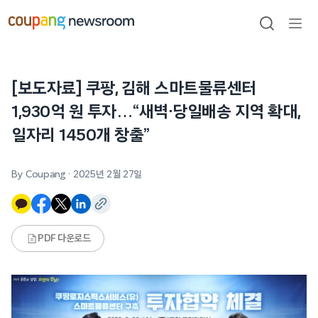
본문으로
건너뛰기
검색
메뉴
열기
[보도자료] 쿠팡, 김해 스마트물류센터
1,930억 원 투자…“새벽·당일배송 지역 확대,
일자리 1450개 창출”
By Coupang
·
2025년 2월 27일
PDF 다운로드