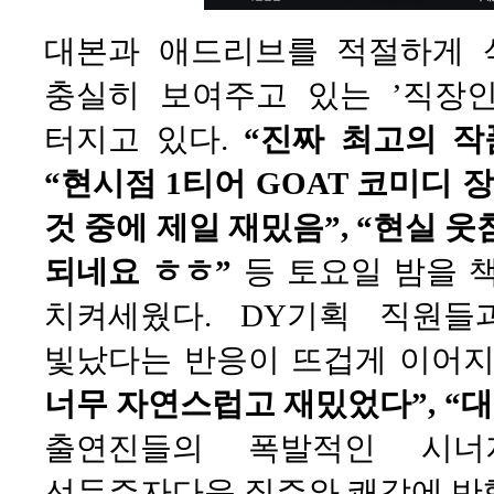
대본과 애드리브를 적절하게 
충실히 보여주고 있는 ’직장
터지고 있다.
“진짜 최고의 작
“현시점 1티어 GOAT 코미디 
것 중에 제일 재밌음”, “현실 
되네요 ㅎㅎ”
등 토요일 밤을 
치켜세웠다. DY기획 직원
빛났다는 반응이 뜨겁게 이어지
너무 자연스럽고 재밌었다”, “
출연진들의 폭발적인 시너
선두주자다운 질주와 쾌감에 반