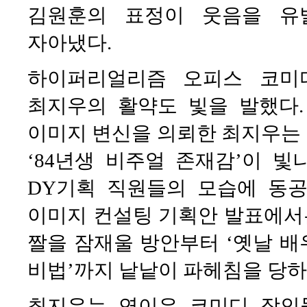
김원훈의 표정이 웃음을 유
자아냈다.
하이퍼리얼리즘 오피스 코미
최지우의 활약도 빛을 발했다.
이미지 변신을 의뢰한 최지우는
‘84년생 비주얼 존재감’이 
DY기획 직원들의 모습에 동공
이미지 컨설팅 기획안 발표에서는
짤을 잠재울 방안부터 ‘옛날 배
비법’까지 낱낱이 파헤침을 당하
최지우는 연이은 코미디 장인