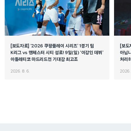
[보도자료] ‘2026 쿠팡플레이 시리즈’ 1경기 팀
[보도
K리그 vs 맨체스터 시티 성료! 9일(일) ‘이강인 데뷔’
아닙니
아틀레티코 마드리드전 기대감 최고조
처리하
연쇄 
2026. 8. 6.
2026. 