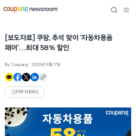
본문으로
건너뛰기
검색
메뉴
열기
[보도자료] 쿠팡, 추석 맞이 ‘자동차용품
페어’…최대 58% 할인
By Coupang
·
2020년 9월 17일
PDF 다운로드