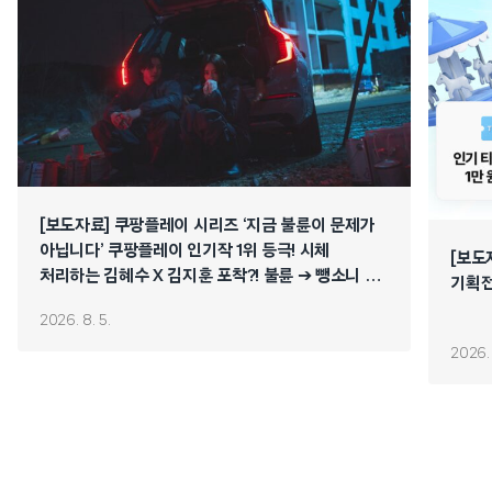
[보도자료] 쿠팡플레이 시리즈 ‘지금 불륜이 문제가
아닙니다’ 쿠팡플레이 인기작 1위 등극! 시체
[보도
처리하는 김혜수 X 김지훈 포착?! 불륜 ➔ 뺑소니 ➔
기획전
연쇄 폭주 시작!
2026. 8. 5.
2026. 