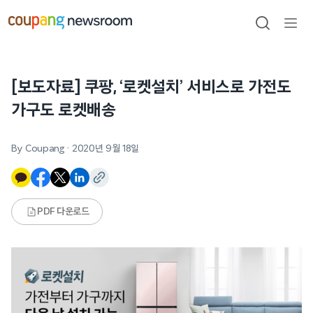
본문으로
건너뛰기
검색
메뉴
열기
[보도자료] 쿠팡, ‘로켓설치’ 서비스로 가전도
가구도 로켓배송
By Coupang
·
2020년 9월 18일
PDF 다운로드