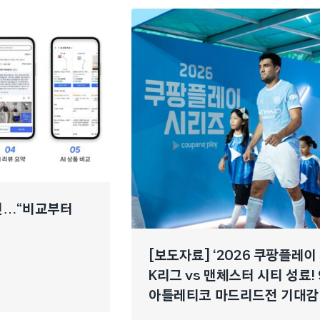
개선…“비교부터
[보도자료] ‘2026 쿠팡플레이
K리그 vs 맨체스터 시티 성료! 
아틀레티코 마드리드전 기대감