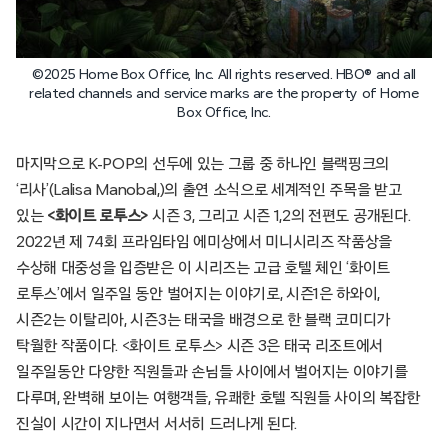
©2025 Home Box Office, Inc. All rights reserved. HBO® and all
related channels and service marks are the property of Home
Box Office, Inc.
마지막으로 K-POP의 선두에 있는 그룹 중 하나인 블랙핑크의
‘리사’(Lalisa Manobal,)의 출연 소식으로 세계적인 주목을 받고
있는
<화이트 로투스>
시즌 3, 그리고 시즌 1,2의 전편도 공개된다.
2022년 제 74회 프라임타임 에미상에서 미니시리즈 작품상을
수상해 대중성을 입증받은 이 시리즈는 고급 호텔 체인 ‘화이트
로투스’에서 일주일 동안 벌어지는 이야기로, 시즌1은 하와이,
시즌2는 이탈리아, 시즌3는 태국을 배경으로 한 블랙 코미디가
탁월한 작품이다. <화이트 로투스> 시즌 3은 태국 리조트에서
일주일동안 다양한 직원들과 손님들 사이에서 벌어지는 이야기를
다루며, 완벽해 보이는 여행객들, 유쾌한 호텔 직원들 사이의 복잡한
진실이 시간이 지나면서 서서히 드러나게 된다.