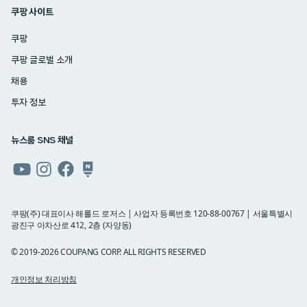
쿠팡 사이트
쿠팡
쿠팡 글로벌 소개
채용
투자 정보
뉴스룸 SNS 채널
쿠팡
쿠팡
쿠팡
쿠팡
뉴스룸
뉴스룸
뉴스룸
뉴스룸
유튜브
인스타그램
페이스북
네이버
쿠팡(주) 대표이사 해롤드 로저스 | 사업자 등록번호 120-88-00767 | 서울특별시
광진구 아차산로 412, 2층 (자양동)
블로그
© 2019-2026 COUPANG CORP. ALL RIGHTS RESERVED
개인정보 처리방침