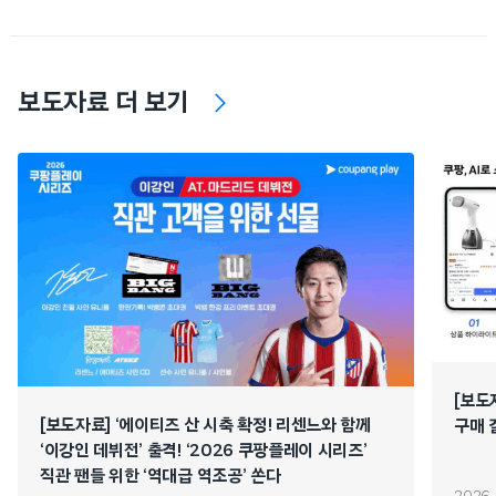
보도자료 더 보기
[보도
[보도자료] ‘에이티즈 산 시축 확정! 리센느와 함께
구매 
‘이강인 데뷔전’ 출격! ‘2026 쿠팡플레이 시리즈’
직관 팬들 위한 ‘역대급 역조공’ 쏜다