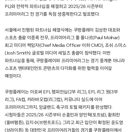
PL)와 전략적 파트너십을 체결하고 2025/26 시즌부터
프리미어리그 전 경기를 독점 생중계한다고 발표했다.
서울에서 진행된 파트너십 체결식에는 쿠팡플레이 김성한 대표와
스포츠 총괄 이종록 전무, 프리미어리그 폴 몰나르(Paul Molnar)
최고 미디어 책임자(Chief Media Officer·이하 CMO), 조쉬 스미스
(Josh Smith) 글로벌 미디어 세일즈 총괄이 참석했다. 이번
파트너십을 통해, 쿠팡플레이와 프리미어리그는 경기 중계뿐 아니라
스포츠 엔터테인먼트 콘텐츠의 다각화를 위한 협력을 이어갈
예정이다.
쿠팡플레이는 이로써 EFL 챔피언십(2부 리그), EFL 리그 원(3부
리그), FA컵, 카라바오컵(리그컵), 커뮤니티 실드에 이어
프리미어리그까지, 잉글랜드 축구의 토털 패키지를 완성했다.
시청자들은 2025/26 시즌부터 손흥민과 양민혁(토트넘), 황희찬
(울버햄튼), 김지수(브렌트포드), 그리고 최근 입단이 확정된 윤도영
(브라이튼) 등 대한민국 프리미어리거들의 경기를 쿠팡플레이에서