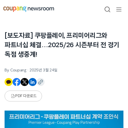
본문으로
건너뛰기
검색
메뉴
열기
[보도자료] 쿠팡플레이, 프리미어리그와
파트너십 체결…2025/26 시즌부터 전 경기
독점 생중계!
By Coupang
·
2025년 3월 24일
PDF 다운로드