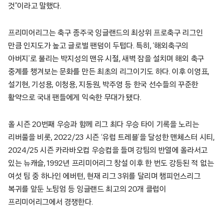
것”이라고 말했다.
프리미어리그는 축구 종주국 잉글랜드의 최상위 프로축구 리그인
만큼 인지도가 높고 글로벌 팬덤이 두텁다. 특히, ‘해외축구의
아버지’로 불리는 박지성의 맨유 시절, 새벽 잠을 설치며 해외 축구
중계를 챙겨보는 문화를 만든 최초의 리그이기도 하다. 이후 이영표,
설기현, 기성용, 이청용, 지동원, 박주영 등 한국 선수들의 꾸준한
활약으로 국내 팬들에게 익숙한 무대가 됐다.
올 시즌 20번째 우승과 함께 리그 최다 우승 타이 기록을 노리는
리버풀을 비롯, 2022/23 시즌 ‘유럽 트레블’을 달성한 맨체스터 시티,
2024/25 시즌 카라바오컵 우승컵을 들며 강팀의 반열에 올라서고
있는 뉴캐슬, 1992년 프리미어리그 창설 이후 한 번도 강등된 적 없는
여섯 팀 중 하나인 에버턴, 현재 리그 3위를 달리며 챔피언스리그
복귀를 앞둔 노팅엄 등 잉글랜드 최고의 20개 클럽이
프리미어리그에서 경쟁한다.