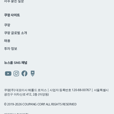
자주 묻는 질문
쿠팡 사이트
쿠팡
쿠팡 글로벌 소개
채용
투자 정보
뉴스룸 SNS 채널
쿠팡
쿠팡
쿠팡
쿠팡
뉴스룸
뉴스룸
뉴스룸
뉴스룸
유튜브
인스타그램
페이스북
네이버
쿠팡(주) 대표이사 해롤드 로저스 | 사업자 등록번호 120-88-00767 | 서울특별시
광진구 아차산로 412, 2층 (자양동)
블로그
© 2019-2026 COUPANG CORP. ALL RIGHTS RESERVED