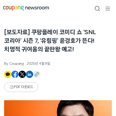
본문으로
건너뛰기
검색
메뉴
열기
[보도자료] 쿠팡플레이 코미디 쇼 ‘SNL
코리아’ 시즌 7, ‘유림핑’ 윤경호가 뜬다!
치명적 귀여움의 끝판왕 예고!
By Coupang
·
2025년 4월 8일
PDF 다운로드