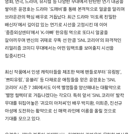
영화, 연극, 드라마, 뮤지컬 등 다양한 무대에서 탄탄한 연기 내공을
쌓아온 윤경호는 드라마 ‘도깨비’를 통해 본격적으로 얼굴을 알리며
브라운관의 핵심 배우로 거듭났다. 최근 드라마 ‘이토록 친밀한
배신자’에서 깊이감 있는 연기로 시선을 고정시킨 데 이어
‘중증외상센터’에서 ‘K-아빠’ 한유림 역으로 또다시 얼굴을
갈아끼우며 변신의 귀재로 우뚝 선 만큼 ‘SNL 코리아’의 파격적인
리얼리즘 코미디 무대에서는 어떤 임팩트를 보여줄지 시선을
집중시킨다.
최신 작품에서 인생 캐릭터들을 제조한 덕에 팬들로부터 ‘유림핑’,
‘쁘띠유림’, ‘윤블리’ 등 다채로운 애칭들을 얻은 윤경호는 ‘SNL
코리아’ 시즌 7 3화에서도 이색 별명들을 양산해내는 대활약으로
‘별명 컬렉터’로 거듭나겠다는 각오다. 특히 앞서 ‘SNL 코리아’ 발칵
무대를 뒤집어놓은 ‘귀요미 아저씨’인 배우 박지환, 이희준, 진선규
아성에 도전하는 활약으로 신 매력 라인에 이름을 올릴 것으로
기대를 모으고 있다.