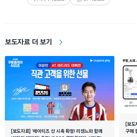
보도자료 더 보기
[보도
[보도자료] ‘에이티즈 산 시축 확정! 리센느와 함께
구매 