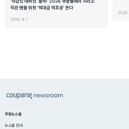
‘이강인 데뷔전’ 출격! ‘2026 쿠팡플레이 시리즈’
직관 팬들 위한 ‘역대급 역조공’ 쏜다
2026. 
2026. 8. 7.
쿠팡
쿠팡뉴스룸
뉴스룸 안내