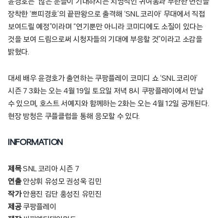
윤경호는 “많은 분들이 기대하시는 치명적인 귀여움과 무한한 변신을
장착한 ‘쁘띠경호’의 끝판왕으로 출격해 ‘SNL 코리아’ 무대에서 직접
보여드릴 예정”이라며 “연기뿐만 아니라 코미디에도 소질이 있다는
것을 보여 드림으로써 시청자들의 기대에 부응할 것”이라고 소감을
밝혔다.
대세 배우 윤경호가 출연하는 쿠팡플레이 코미디 쇼 ‘SNL 코리아’
시즌 7 3화는 오는 4월 19일 토요일 저녁 8시 쿠팡플레이에서 만날
수 있으며, 호스트 서예지와 함께하는 2화는 오는 4월 12일 공개된다.
현장 방청은 쿠플클럽을 통해 응모할 수 있다.
INFORMATION
제목
SNL 코리아 시즌 7
연출
안상휘 유성모 권성욱 김민
작가
안용진 김단 홍성진 유민진
제공
쿠팡플레이