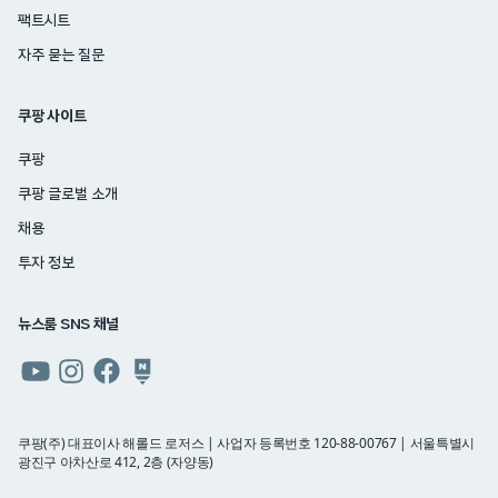
팩트시트
자주 묻는 질문
쿠팡 사이트
쿠팡
쿠팡 글로벌 소개
채용
투자 정보
뉴스룸 SNS 채널
쿠팡
쿠팡
쿠팡
쿠팡
뉴스룸
뉴스룸
뉴스룸
뉴스룸
유튜브
인스타그램
페이스북
네이버
쿠팡(주) 대표이사 해롤드 로저스 | 사업자 등록번호 120-88-00767 | 서울특별시
광진구 아차산로 412, 2층 (자양동)
블로그