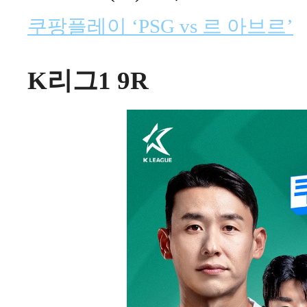
쿠팡플레이 ‘PSG vs 르 아브르’
K리그1 9R