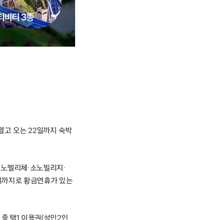
를 열고 오는 22일까지 숙박
소노펠리체·소노빌리지·
0일까지로 황금연휴가 있는
중 택1 이용권(성인2인