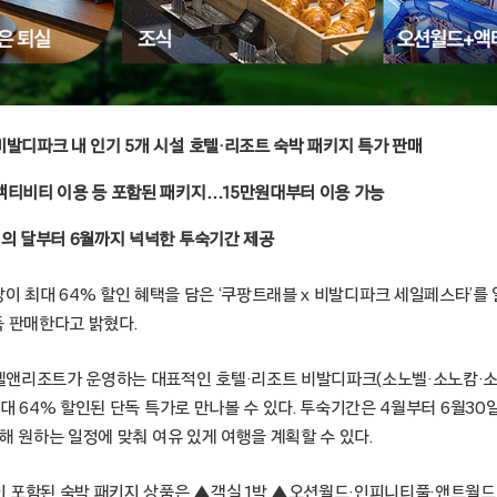
비발디파크 내 인기 5개 시설 호텔·리조트 숙박 패키지 특가 판매
액티비티 이용 등 포함된 패키지…15만원대부터 이용 가능
정의 달부터 6월까지 넉넉한 투숙기간 제공
울 – 쿠팡이 최대 64% 할인 혜택을 담은 ‘쿠팡트래블 x 비발디파크 세일페스타’
독 판매한다고 밝혔다.
텔앤리조트가 운영하는 대표적인 호텔·리조트 비발디파크(소노벨·소노캄·
대 64% 할인된 단독 특가로 만나볼 수 있다. 투숙기간은 4월부터 6월3
해 원하는 일정에 맞춰 여유 있게 여행을 계획할 수 있다.
 포함된 숙박 패키지 상품은 ▲객실 1박 ▲오션월드·인피니티풀·앤트월드 