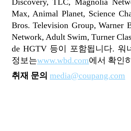
Discovery, TLC, Magnolia Netw
Max, Animal Planet, Science Ch
Bros. Television Group, Warner
Network, Adult Swim, Turner Clas
de HGTV 등이 포함됩니다.
정보는
www.wbd.com
에서 확인하
취재 문의
media@coupang.com