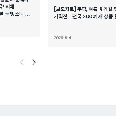
극! 시체
[보도자료] 쿠팡, 여름 휴가철
륜 ➔ 뺑소니 ➔
기획전…전국 200여 개 상품
2026. 8. 4.
쿠팡