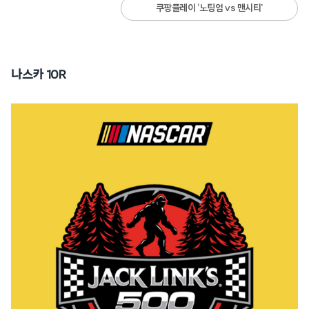
쿠팡플레이 ‘노팅엄 vs 맨시티’
나스카 10R