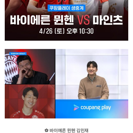
⚽ 바이에른 뮌헨 김민재