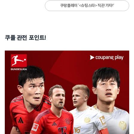
쿠팡플레이 ‘<슈팅스타> 직관 가자!’
쿠플 관전 포인트!