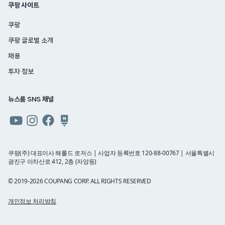
쿠팡 사이트
쿠팡
쿠팡 글로벌 소개
채용
투자 정보
뉴스룸 SNS 채널
쿠팡
쿠팡
쿠팡
쿠팡
뉴스룸
뉴스룸
뉴스룸
뉴스룸
유튜브
인스타그램
페이스북
네이버
쿠팡(주) 대표이사 해롤드 로저스 | 사업자 등록번호 120-88-00767 | 서울특별시
광진구 아차산로 412, 2층 (자양동)
블로그
© 2019-2026 COUPANG CORP. ALL RIGHTS RESERVED
개인정보 처리방침