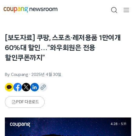
본문으로
건너뛰기
검색
메뉴
열기
[보도자료] 쿠팡, 스포츠∙레저용품 1만여개
60%대 할인…“와우회원은 전용
할인쿠폰까지”
By Coupang
·
2025년 4월 30일
PDF 다운로드