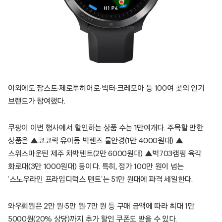
이외에도 잠스트∙제로투히어로∙빅터∙크레모아 등 100여 곳의 인기
브랜드가 참여했다.
쿠팡이 이번 행사에서 할인하는 상품 수는 1만여개다. 주목할 만한
상품은 ▲코코릭 유아동 빅렌즈 물안경(1만 4000원대) ▲
스위스마운틴 제주 차박텐트(2만 6000원대) ▲벅703캠핑 육각
화로대(3만 1000원대) 등이다. 특히, 정가 100만 원이 넘는
‘스노우라인 프라임디럭스 텐트’는 51만 원대에 파격 세일한다.
와우회원은 2만 원∙5만 원∙7만 원 등 구매 금액에 따라 최대 1만
5000원(20% 상당)까지 추가 할인 쿠폰도 받을 수 있다.