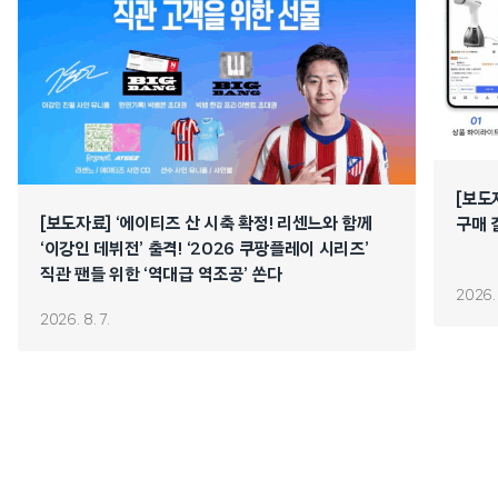
[보도
[보도자료] ‘에이티즈 산 시축 확정! 리센느와 함께
구매 
‘이강인 데뷔전’ 출격! ‘2026 쿠팡플레이 시리즈’
직관 팬들 위한 ‘역대급 역조공’ 쏜다
2026. 
2026. 8. 7.