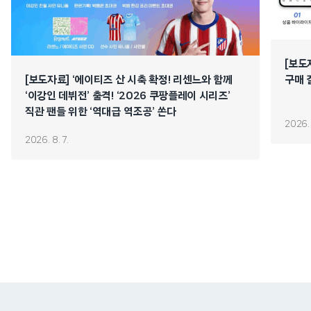
[보도
[보도자료] ‘에이티즈 산 시축 확정! 리센느와 함께
구매 
‘이강인 데뷔전’ 출격! ‘2026 쿠팡플레이 시리즈’
직관 팬들 위한 ‘역대급 역조공’ 쏜다
2026. 
2026. 8. 7.
쿠팡