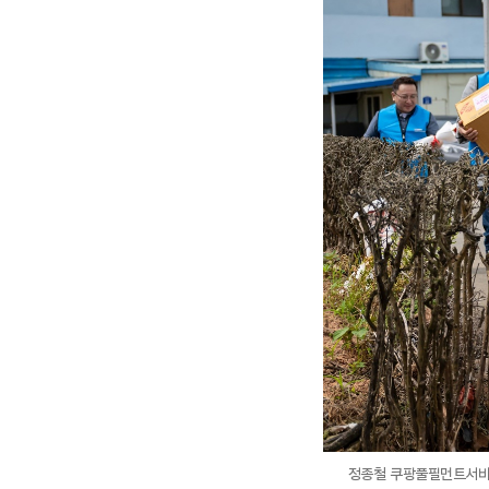
정종철 쿠팡풀필먼트서비스