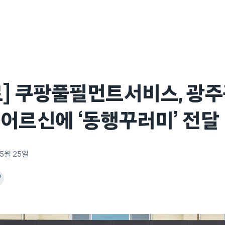
료] 쿠팡풀필먼트서비스, 광
어르신에 ‘동행꾸러미’ 전달
 5월 25일